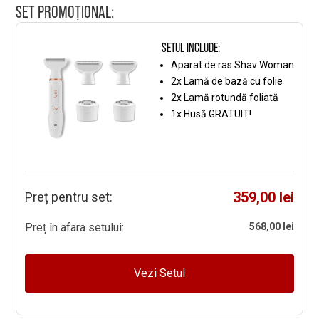
femei
SET PROMOȚIONAL:
Shav
Woman
SETUL INCLUDE:
Aparat de ras Shav Woman
2x Lamă de bază cu folie
2x Lamă rotundă foliată
1x Husă GRATUIT!
359,00 lei
Preț pentru set:
Preț în afara setului:
568,00 lei
Vezi Setul