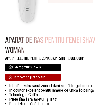
APARAT DE RAS PENTRU FEMEI SHAV
WOMAN
APARAT ELECTRIC PENTRU ZONA BIKINI ȘI ÎNTREGUL CORP
Livrare gratuită în 48h
Un record de preț scăzut
Ideală pentru rasul zonei bikini și al întregului corp
Înlocuitor excelent pentru lamele de unică folosință
Tehnologie CutFree
Piele fină fără tăieturi și iritații
Ras delicat până la zero