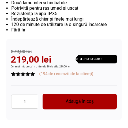
Două lame interschimbabile
Potrivită pentru ras umed și uscat
Rezistență la apă IPX5
Îndepărtează chiar și firele mai lungi
120 de minute de utilizare la o singură încărcare
Fără fir
Prețul
Prețul
279,00
lei
219,00
lei
REDUCERE RECORD
inițial
curent
Cel mai mic preț din ultimele 30 de zile: 219,00 lei
a
este:
(
194
de recenzii de la clienți)
Evaluat la
194
fost:
219,00 lei.
5.00
din 5
pe baza a
279,00 lei.
de evaluări
de la clienți
Adaugă în coș
Cantitate
Aparat
de
ras
pentru