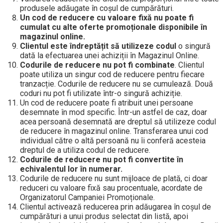
produsele adăugate în coșul de cumpărături.
Un cod de reducere cu valoare fixă nu poate fi
cumulat cu alte oferte promoționale disponibile în
magazinul online.
Clientul este îndreptățit să utilizeze codul
o singură
dată la efectuarea unei achiziții în Magazinul Online.
Codurile de reducere nu pot fi combinate
. Clientul
poate utiliza un singur cod de reducere pentru fiecare
tranzacție. Codurile de reducere nu se cumulează. Două
coduri nu pot fi utilizate într-o singură achiziție.
Un cod de reducere poate fi atribuit unei persoane
desemnate în mod specific. Într-un astfel de caz, doar
acea persoană desemnată are dreptul să utilizeze codul
de reducere în magazinul online. Transferarea unui cod
individual către o altă persoană nu îi conferă acesteia
dreptul de a utiliza codul de reducere.
Codurile de reducere nu pot fi convertite în
echivalentul lor în numerar.
Codurile de reducere nu sunt mijloace de plată, ci doar
reduceri cu valoare fixă sau procentuale, acordate de
Organizatorul Campaniei Promoționale.
Clientul activează reducerea prin adăugarea în coșul de
cumpărături a unui produs selectat din listă, apoi