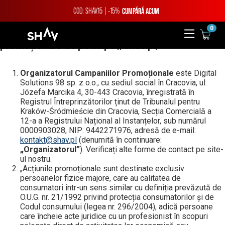
COD: SHAV15 | -15%
CUMPĂRĂ ACUM
0
Termeni și condiții pentru campaniile
promoționale de pe https://shav.pl/
Organizatorul Campaniilor Promoționale
este Digital
Solutions 98 sp. z o.o., cu sediul social în Cracovia, ul.
Józefa Marcika 4, 30-443 Cracovia, înregistrată în
Registrul Întreprinzătorilor ținut de Tribunalul pentru
Kraków-Śródmieście din Cracovia, Secția Comercială a
12-a a Registrului Național al Instanțelor, sub numărul
0000903028, NIP: 9442271976, adresă de e-mail:
kontakt@shav.pl
(denumită în continuare:
„Organizatorul”
). Verificați alte forme de contact pe site-
ul nostru.
„Acțiunile promoționale sunt destinate exclusiv
persoanelor fizice majore, care au calitatea de
consumatori într-un sens similar cu definiția prevăzută de
O.U.G. nr. 21/1992 privind protecția consumatorilor și de
Codul consumului (legea nr. 296/2004), adică persoane
care încheie acte juridice cu un profesionist în scopuri