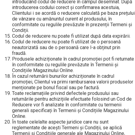
introducând codul de reducere în câmpul desemnat. După
introducerea codului corect și confirmarea acestuia,
Clientului i se acordă o reducere calculată pe baza prețului
de vânzare cu amănuntul curent al produsului, în
conformitate cu regulile prevăzute în prezenții Termeni și
Condiții.
Codul de reducere nu poate fi utilizat după data expirării.
Codul de reducere nu poate fi utilizat de o persoană
neautorizată sau de o persoană care l-a obținut prin
fraudă.
Produsele achiziționate în cadrul promoției pot fi returnate
în conformitate cu regulile prevăzute în Termenii și
Condițiile Magazinului Online.
În cazul returnării bunurilor achiziționate în cadrul
promoției, Clientul va primi rambursarea valorii produselor
menționate pe bonul fiscal sau pe factură.
Toate reclamațiile privind defectele produsului sau
returnările pentru achizițiile efectuate folosind un Cod de
Reducere vor fi analizate în conformitate cu termenii
generali specificați în Termenii și Condițiile Magazinului
Online.
În toate celelalte aspecte juridice care nu sunt
reglementate de acești Termeni și Condiții, se aplică
Termenii și Condițiile generale ale Magazinului Online,