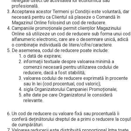
nelegate direct de activitatea lor economică sau
profesională.
Acceptarea acestor Termeni și Condiții este voluntară, dar
necesară pentru ca Clientul să plaseze o Comandă în
Magazinul Online folosind un cod de reducere.
Campaniile promoționale permit clienților Magazinului
Online să utilizeze un cod de reducere sub forma unui cod
alfanumeric electronic, care are o desemnare unică, adică
o combinație individuală de litere/cifre/caractere.
De asemenea, codul de reducere poate include:
o dată de expirare;
informații textuale despre valoarea minimă a
comenzii necesară pentru utilizarea codului de
reducere, dacă a fost stabilită;
valoarea codului de reducere exprimată în procente
sau în lei (cod procentual, cod valoric);
sigla Organizatorului Campaniei Promoționale;
alte date pe care Organizatorul le consideră
relevante.
Un cod de reducere cu valoare fixă sau procentuală îi
conferă deținătorului dreptul de a primi o reducere la coșul
de cumpărături.
Valoarea reducerii este distribuită proporțional între toate