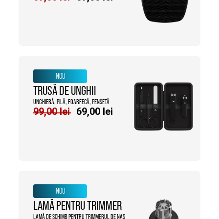
inițial
curent
a
este:
fost:
59,00 lei.
69,00 lei.
NOU
TRUSĂ DE UNGHII
UNGHIERĂ, PILĂ, FOARFECĂ, PENSETĂ
Prețul
Prețul
99,00
lei
69,00
lei
inițial
curent
a
este:
fost:
69,00 lei.
99,00 lei.
NOU
LAMĂ PENTRU TRIMMER
LAMĂ DE SCHIMB PENTRU TRIMMERUL DE NAS