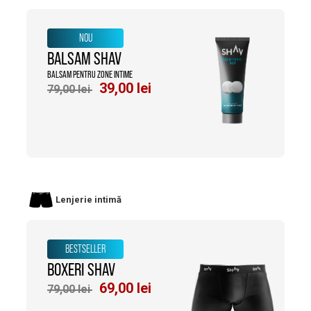
NOU
BALSAM SHAV
BALSAM PENTRU ZONE INTIME
Prețul
Prețul
39,00
lei
79,00
lei
inițial
curent
a
este:
fost:
39,00 lei.
79,00 lei.
Lenjerie intimă
BESTSELLER
BOXERI SHAV
Prețul
Prețul
69,00
lei
79,00
lei
inițial
curent
a
este: