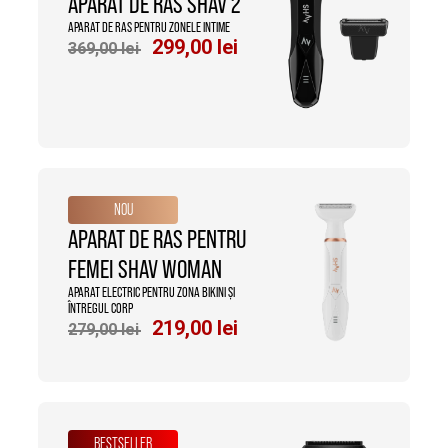
APARAT DE RAS SHAV 2
APARAT DE RAS PENTRU ZONELE INTIME
Prețul
Prețul
299,00
lei
369,00
lei
inițial
curent
a
este:
fost:
299,00 lei.
369,00 lei.
NOU
APARAT DE RAS PENTRU
FEMEI SHAV WOMAN
APARAT ELECTRIC PENTRU ZONA BIKINI ȘI
ÎNTREGUL CORP
Prețul
Prețul
219,00
lei
279,00
lei
inițial
curent
a
este:
fost:
219,00 lei.
279,00 lei.
BESTSELLER