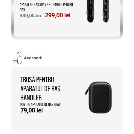
APARAT DE RAS SHAV 2 + TRIMMER PENTRU
NAS
Prețul
Prețul
299,00
lei
499,00
lei
inițial
curent
a
este:
fost:
299,00 lei.
499,00 lei.
Accesorii
TRUSĂ PENTRU
APARATUL DE RAS
HANDLER
PENTRU APARATUL DE RAS SHAV
79,00
lei