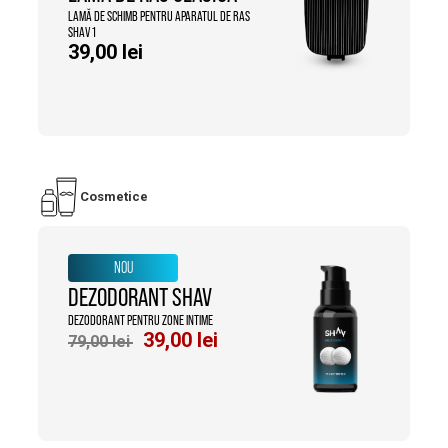
LAMĂ DE SCHIMB PENTRU APARATUL DE RAS
SHAV 1
39,00
lei
Cosmetice
NOU
DEZODORANT SHAV
DEZODORANT PENTRU ZONE INTIME
Prețul
Prețul
39,00
lei
79,00
lei
inițial
curent
a
este:
fost:
39,00 lei.
79,00 lei.