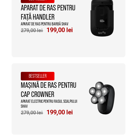
APARAT DE RAS PENTRU
FAȚĂ HANDLER
APARAT DE RAS PENTRU BARBĂ SHAV
Prețul
Prețul
199,00
lei
279,00
lei
inițial
curent
a
este:
fost:
199,00 lei.
279,00 lei.
BESTSELLER
MAȘINĂ DE RAS PENTRU
CAP CROWNER
APARAT ELECTRIC PENTRU RASUL SCALPULUI
SHAV
Prețul
Prețul
199,00
lei
279,00
lei
inițial
curent
a
este:
fost:
199,00 lei.
279,00 lei.