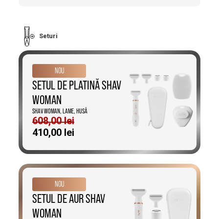
Seturi
NOU
SETUL DE PLATINĂ SHAV
WOMAN
SHAV WOMAN, LAME, HUSĂ
608,00
lei
Prețul
Prețul
410,00
lei
inițial
curent
a
este:
fost:
410,00 lei.
608,00 lei.
NOU
SETUL DE AUR SHAV
WOMAN