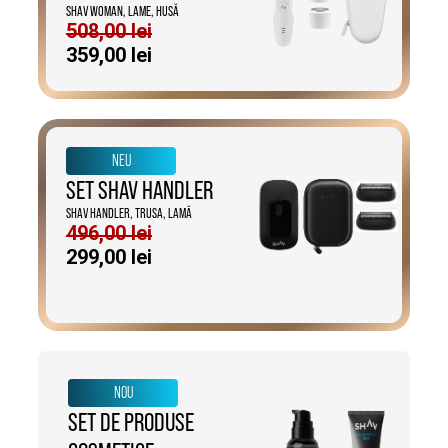
SHAV WOMAN, LAME, HUSĂ
508,00
lei
Prețul
Prețul
359,00
lei
inițial
curent
a
este:
fost:
359,00 lei.
508,00 lei.
NEU
SET SHAV HANDLER
SHAV HANDLER, TRUSA, LAMĂ
496,00
lei
Prețul
Prețul
299,00
lei
inițial
curent
a
este:
fost:
299,00 lei.
496,00 lei.
NOU
SET DE PRODUSE