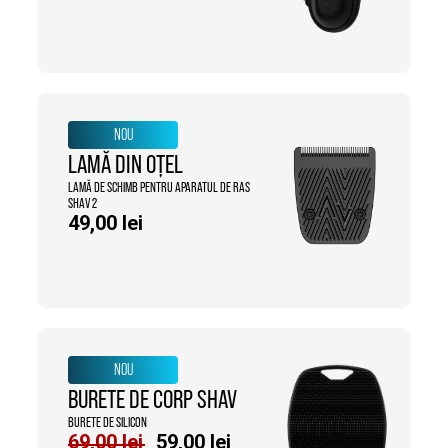
NOU
LAMĂ DIN OȚEL
LAMĂ DE SCHIMB PENTRU APARATUL DE RAS
SHAV 2
49,00
lei
NOU
BURETE DE CORP SHAV
BURETE DE SILICON
Prețul
Prețul
69,00
lei
59,00
lei