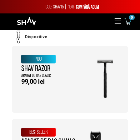
COD: SHAV15 | -15%
CUMPĂRĂ ACUM
0
Sari
la
conținut
Dispozitive
NOU
SHAV RAZOR
APARAT DE RAS CLASIC
99,00
lei
BESTSELLER